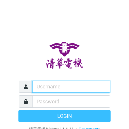
LOGIN
清華電機 Webmail 1.6.11 •
Get support